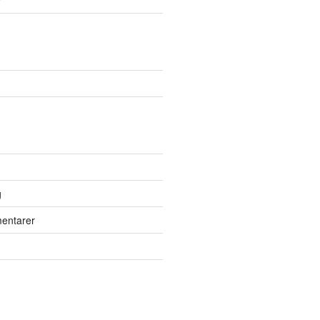
7
g
entarer