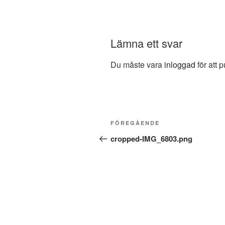
Lämna ett svar
Du måste vara
inloggad
för att 
Inläggsnavigering
Föregående
FÖREGÅENDE
inlägg
cropped-IMG_6803.png